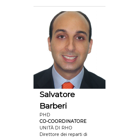
a
l
t
h
I
n
t
e
r
d
i
s
c
Salvatore
i
Barberi
p
l
PHD
i
CO-COORDINATORE
UNITÀ DI RHO
n
Direttore dei reparti di
a