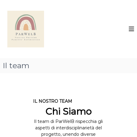
S
a
e
l
-
t
P
a
a
a
r
l
W
c
e
o
n
l
Il team
t
B
e
–
n
P
u
r
t
e
o
IL NOSTRO TEAM
v
Chi Siamo
e
n
Il team di ParWelB rispecchia gli
t
aspetti di interdisciplinarietà del
i
progetto, unendo diverse