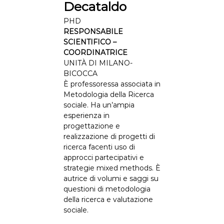
a
Decataldo
l
PHD
a
RESPONSABILE
d
SCIENTIFICO –
j
COORDINATRICE
u
UNITÀ DI MILANO-
s
BICOCCA
t
È professoressa associata in
Metodologia della Ricerca
m
sociale. Ha un’ampia
e
esperienza in
n
progettazione e
t
realizzazione di progetti di
:
ricerca facenti uso di
a
approcci partecipativi e
n
strategie mixed methods. È
autrice di volumi e saggi su
e
questioni di metodologia
-
della ricerca e valutazione
H
sociale.
e