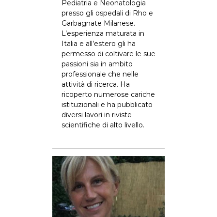
Pediatria e Neonatologia
r
presso gli ospedali di Rho e
y
Garbagnate Milanese.
R
L’esperienza maturata in
e
Italia e all’estero gli ha
s
permesso di coltivare le sue
passioni sia in ambito
e
professionale che nelle
a
attività di ricerca. Ha
r
ricoperto numerose cariche
c
istituzionali e ha pubblicato
h
diversi lavori in riviste
scientifiche di alto livello.