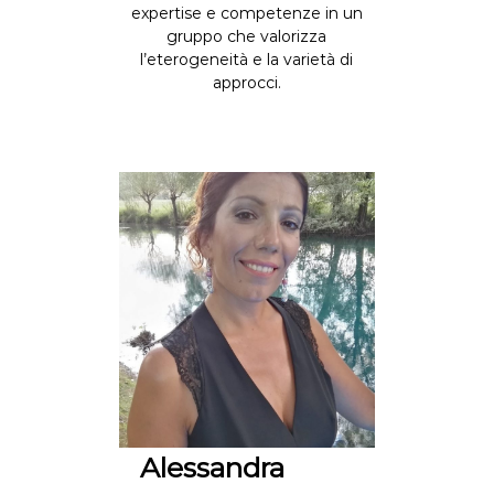
expertise e competenze in un
n
gruppo che valorizza
g
l’eterogeneità e la varietà di
P
approcci.
r
e
m
a
t
u
r
e
F
a
m
i
l
y
Alessandra
M