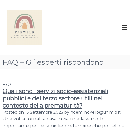
S
a
e
l
-
t
P
a
a
a
r
l
W
c
e
o
n
l
FAQ – Gli esperti rispondono
t
B
e
–
n
P
u
FaQ
r
t
Quali sono i servizi socio-assistenziali
e
o
pubblici e del terzo settore utili nel
v
contesto della prematurità?
e
Posted on
15 Settembre 2023
by
noemi.novello@unimib.it
n
Una volta tornati a casa inizia una fase molto
t
importante per le famiglie pretermine che potrebbe
i