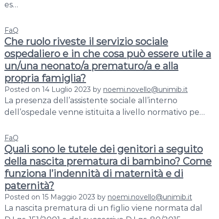
es…
n
g
FaQ
P
Che ruolo riveste il servizio sociale
r
ospedaliero e in che cosa può essere utile a
e
un/una neonato/a prematuro/a e alla
m
propria famiglia?
a
t
Posted on
14 Luglio 2023
by
noemi.novello@unimib.it
La presenza dell’assistente sociale all’interno
u
dell’ospedale venne istituita a livello normativo pe…
r
e
F
FaQ
Quali sono le tutele dei genitori a seguito
a
m
della nascita prematura di bambino? Come
i
funziona l’indennità di maternità e di
l
paternità?
y
Posted on
15 Maggio 2023
by
noemi.novello@unimib.it
M
La nascita prematura di un figlio viene normata dal