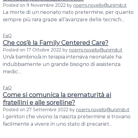
a
Posted on
9 Novembre 2022
by
noemi.novello@unimib.it
l
La morte di un neonato nato pretermine, per quanto
t
sempre più rara grazie all’avanzare delle tecnich…
h
I
FaQ
n
Che cos’è la Family Centered Care?
t
Posted on
17 Ottobre 2022
by
noemi.novello@unimib.it
e
Un/a bambino/a in terapia intensiva neonatale ha
r
indubbiamente un grande bisogno di assistenza
d
medic…
i
s
FaQ
c
Come si comunica la prematurità ai
i
fratellini e alle sorelline?
p
Posted on
27 Settembre 2022
by
noemi.novello@unimib.it
l
I genitori che vivono la nascita pretermine si trovano
i
facilmente a vivere in uno stato di precariet…
n
a