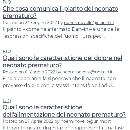
FaQ
r
Che cosa comunica il pianto del neonato
y
prematuro?
R
Posted on
24 Giugno 2022
by
noemi.novello@unimib.it
e
Il pianto – come ha affermato Darwin – è una delle
s
“espressioni specifiche dell’uomo”, una pec…
e
a
FaQ
r
Quali sono le caratteristiche del dolore nel
c
neonato prematuro?
h
Posted on
6 Maggio 2022
by
noemi.novello@unimib.it
Fino a pochi anni fa si pensava che il neonato non
provasse dolore con la stessa intensità dell’adul…
FaQ
Quali sono le caratteristiche
dell’alimentazione del neonato prematuro?
Posted on
27 Aprile 2022
by
noemi.novello@unimib.it
Il terzo trimestre di gestazione rappresenta una fase