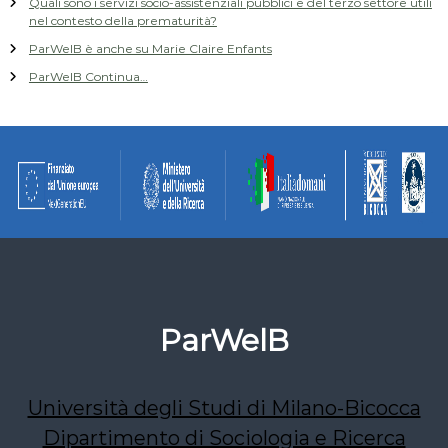
Quali sono i servizi socio-assistenziali pubblici e del terzo settore utili
nel contesto della prematurità?
ParWelB è anche su Marie Claire Enfants
ParWelB Continua…
ParWelB
Università degli Studi di Milano-Bicocca
Dipartimento di Sociologia e Ricerca