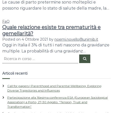
Le cause di parto pretermine sono molteplici e
possono riguardare lo stato di salute della madre, la…
FaQ
Quale relazione esiste tra prematurità e
gemellarità?
Posted on
4 Ottobre 2021
by
noemi.novello@unimib.it
Oggi in Italia il 3% di tutti i nati nascono da gravidanze
multiple. La probabilità di una gravidanz…
C
C
e
e
r
r
c
a
c
Articoli recenti
a
:
Call for papers | Parenthood and Parental Wellbeing: Exploring
Diverse Trajectories and Influences
Partecipazione alla 16esima conferenza ESA (European Sociological
Association) a Porto, 27-30 Agosto. “Tension, Trust and
Transformation”