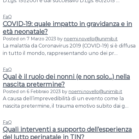
a
D.Lgs. 151/2001 e dal successivo D.Lgs. 80/2015 …
l
a
FaQ
d
COVID-19: quale impatto in gravidanza e in
j
età neonatale?
u
Posted on
7 Marzo 2023
by
noemi.novello@unimib.it
s
La malattia da Coronavirus 2019 (COVID-19) si è diffusa
t
in tutto il mondo, rappresentando uno dei pr…
m
e
FaQ
n
Qual è il ruolo dei nonni (e non solo…) nella
t
nascita pretermine?
:
Posted on
6 Febbraio 2023
by
noemi.novello@unimib.it
a
A causa dell’imprevedibilità di un evento come la
n
nascita pretermine, il trauma emotivo subito dai g…
e
-
FaQ
H
Quali interventi a supporto dell’esperienza
e
del lutto perinatale in TIN?