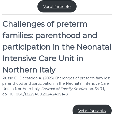
r
Vai all’articolo
y
R
Challenges of preterm
e
s
families: parenthood and
e
a
participation in the Neonatal
r
c
Intensive Care Unit in
h
Northern Italy
Russo C., Decataldo A. (2025) Challenges of preterm families:
parenthood and participation in the Neonatal Intensive Care
Unit in Northern Italy.
Journal of Family Studies ,
pp. 54-71,
doi: 10.1080/13229400.2024.2409148
Vai all’articolo