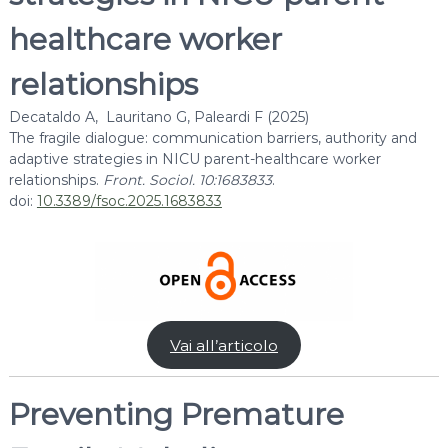
a
l
healthcare worker
a
d
relationships
j
Decataldo A, Lauritano G, Paleardi F (2025)
u
The fragile dialogue: communication barriers, authority and
s
adaptive strategies in NICU parent-healthcare worker
t
relationships.
Front. Sociol. 10:1683833
.
m
doi:
10.3389/fsoc.2025.1683833
e
n
t
:
a
n
Vai all’articolo
e
-
Preventing Premature
H
e