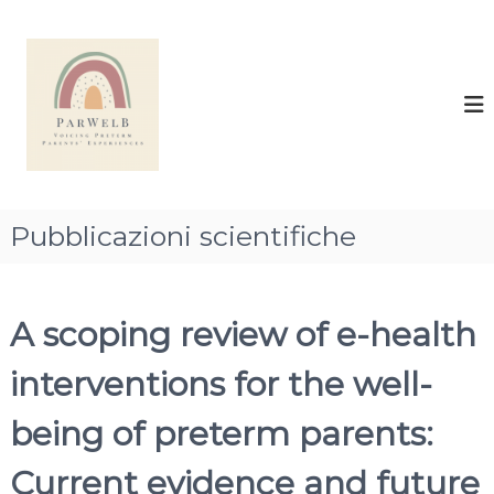
S
a
e
l
-
t
P
a
a
a
r
l
W
c
e
o
n
l
Pubblicazioni scientifiche
t
B
e
–
n
P
u
A scoping review of e-health
r
t
e
o
interventions for the well-
v
e
being of preterm parents:
n
t
Current evidence and future
i