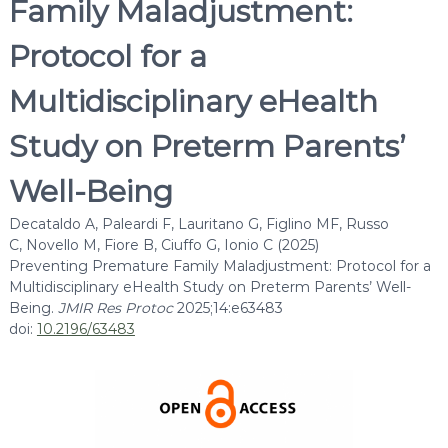
Family Maladjustment:
a
l
Protocol for a
t
h
Multidisciplinary eHealth
I
n
Study on Preterm Parents’
t
e
Well-Being
r
d
Decataldo A, Paleardi F, Lauritano G, Figlino MF, Russo
C, Novello M, Fiore B, Ciuffo G, Ionio C (2025)
i
Preventing Premature Family Maladjustment: Protocol for a
s
Multidisciplinary eHealth Study on Preterm Parents’ Well-
c
Being.
JMIR Res Protoc
2025;14:e63483
i
doi:
10.2196/63483
p
l
i
n
a