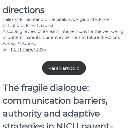
n
directions
g
P
Paleardi F, Lauritano G, Decataldo A, Figlino MF, Fiore
r
B, Ciuffo G, Ionio C (2025)
A scoping review of e-health interventions for the well-being
e
of preterm parents: Current evidence and future directions.
m
Family Relations
a
doi:
10.1111/fare.70095
t
u
r
Vai all’articolo
e
F
The fragile dialogue:
a
m
communication barriers,
i
l
authority and adaptive
y
M
strategies in NICU parent-