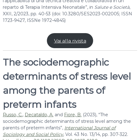
l’applicabilità di una tecnica creativa e collaborativa in un
reparto di Terapia Intensiva Neonatale”, in
Salute e Società
,
XXII, 2/2023, pp. 40-53 (doi: 10.3280/SES2023-002005; ISSN
1723-9427, ISSNe 1972-4845)
Vai alla rivista
The sociodemographic
determinants of stress level
among the parents of
preterm infants
Russo, C.
,
Decataldo, A.
and
Fiore, B.
(2023), “The
sociodemographic determinants of stress level among the
parents of preterm infants”,
International Journal of
Sociology and Social Policy
, Vol. 43 No. 13/14, pp. 307-322.