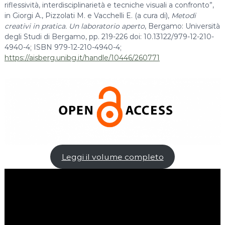
riflessività, interdisciplinarietà e tecniche visuali a confronto”,
in Giorgi A., Pizzolati M. e Vacchelli E. (a cura di),
Metodi
creativi in pratica. Un laboratorio aperto
, Bergamo: Università
degli Studi di Bergamo, pp. 219-226 doi: 10.13122/979-12-210-
4940-4; ISBN 979-12-210-4940-4;
https://aisberg.unibg.it/handle/10446/260771
Leggi il volume completo